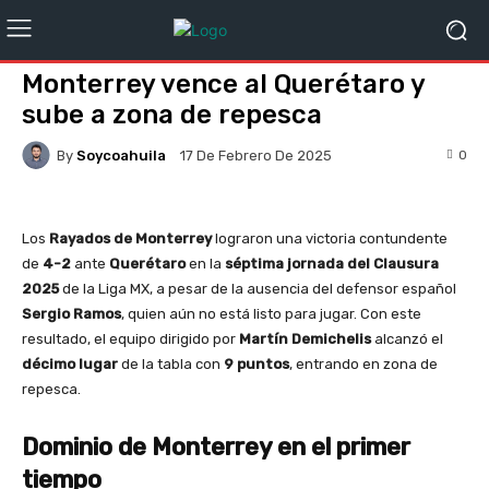
Monterrey vence al Querétaro y
sube a zona de repesca
By
Soycoahuila
0
17 De Febrero De 2025
Los
Rayados de Monterrey
lograron una victoria contundente
de
4-2
ante
Querétaro
en la
séptima jornada del Clausura
2025
de la Liga MX, a pesar de la ausencia del defensor español
Sergio Ramos
, quien aún no está listo para jugar. Con este
resultado, el equipo dirigido por
Martín Demichelis
alcanzó el
décimo lugar
de la tabla con
9 puntos
, entrando en zona de
repesca.
Dominio de Monterrey en el primer
tiempo