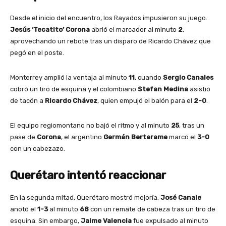
Desde el inicio del encuentro, los Rayados impusieron su juego.
Jesús ‘Tecatito’ Corona
abrió el marcador al minuto
2
,
aprovechando un rebote tras un disparo de Ricardo Chávez que
pegó en el poste.
Monterrey amplió la ventaja al minuto
11
, cuando
Sergio Canales
cobró un tiro de esquina y el colombiano
Stefan Medina
asistió
de tacón a
Ricardo Chávez
, quien empujó el balón para el
2-0
.
El equipo regiomontano no bajó el ritmo y al minuto
25
, tras un
pase de
Corona
, el argentino
Germán Berterame
marcó el
3-0
con un cabezazo.
Querétaro intentó reaccionar
En la segunda mitad, Querétaro mostró mejoría.
José Canale
anotó el
1-3
al minuto
68
con un remate de cabeza tras un tiro de
esquina. Sin embargo,
Jaime Valencia
fue expulsado al minuto