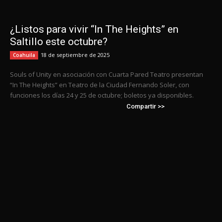
¿Listos para vivir “In The Heights” en
Saltillo este octubre?
18 de septiembre de 2025
Coahuila
Souls of Unity en asociación con Cuarta Pared Teatro presentan
“In The Heights” en Teatro de la Ciudad Fernando Soler, con
funciones los días 24 y 25 de octubre; boletos ya disponibles.
Compartir >>