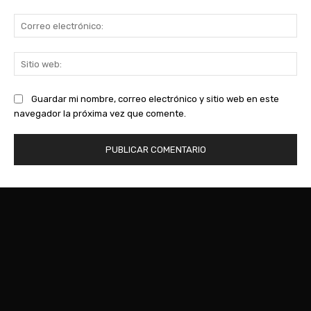
Co
ele
Sit
we
Guardar mi nombre, correo electrónico y sitio web en este
navegador la próxima vez que comente.