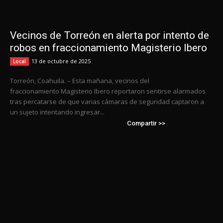
Vecinos de Torreón en alerta por intento de
robos en fraccionamiento Magisterio Ibero
13 de octubre de 2025
Local
Torreón, Coahuila. – Esta mañana, vecinos del
fraccionamiento Magisterio Ibero reportaron sentirse alarmados
tras percatarse de que varias cámaras de seguridad captaron a
un sujeto intentando ingresar...
Compartir >>