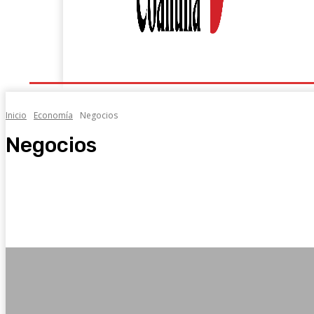
Última Hora
Revista Soy Coahuila
Column
Inicio
Economía
Negocios
Negocios
Comercio y mercado
Finanzas personales
Inversiones
Negocios