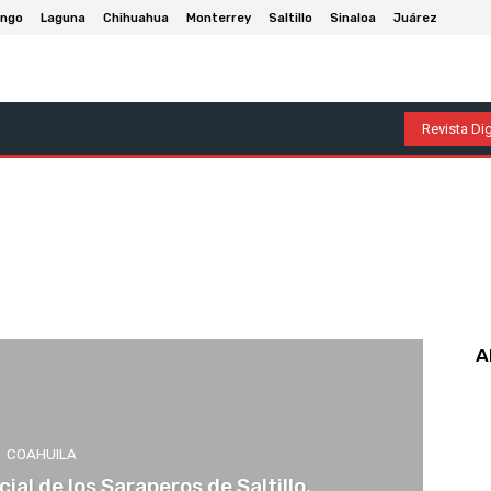
ango
Laguna
Chihuahua
Monterrey
Saltillo
Sinaloa
Juárez
olumnas
Entretenimiento
Deportes
Economía
P
Revista Dig
A
COAHUILA
cial de los Saraperos de Saltillo.