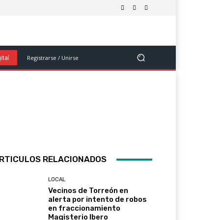
olítica
Salud Y Bienestar
Ciencia Y Tecnología
Ver Más
Registrarse / Unirse
ital
RTICULOS RELACIONADOS
LOCAL
Vecinos de Torreón en
alerta por intento de robos
en fraccionamiento
Magisterio Ibero