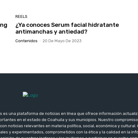
REELS
ing
¿Ya conoces Serum facial hidratante
antimanchas y antiedad?
Contenidos
-
20 De Mayo De 2023
s es una plataforma de noticias en línea que ofrece información actuali
rtantes en el estado de Coahuila y sus municipios. Nuestro compromis
con noticias relevantes en materia política, social, económica y cultura
ales y experimentados, comprometidos con la ética y la calidad en la i