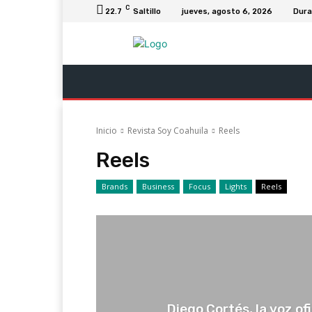
C
22.7
Saltillo
jueves, agosto 6, 2026
Dur
Última Hora
Revista Soy Coahuila
C
Inicio
Revista Soy Coahuila
Reels
Reels
Brands
Business
Focus
Lights
Reels
Diego Cortés, la voz ofi