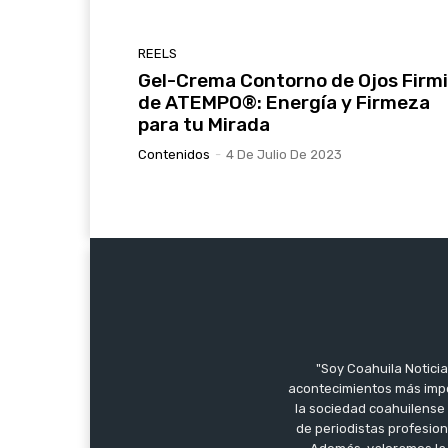
REELS
Gel-Crema Contorno de Ojos Firm
de ATEMPO®: Energía y Firmeza
para tu Mirada
Contenidos
-
4 De Julio De 2023
"Soy Coahuila Noticia
acontecimientos más impo
la sociedad coahuilense 
de periodistas profesion