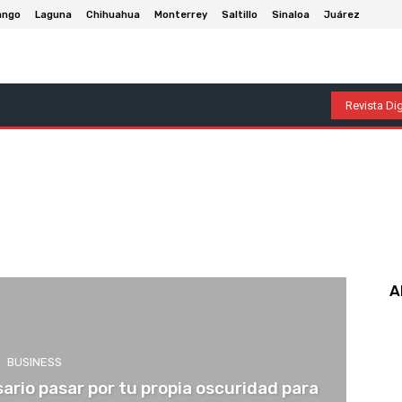
ango
Laguna
Chihuahua
Monterrey
Saltillo
Sinaloa
Juárez
olumnas
Entretenimiento
Deportes
Economía
P
Revista Dig
A
BUSINESS
ario pasar por tu propia oscuridad para