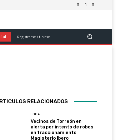
olítica
Salud Y Bienestar
Ciencia Y Tecnología
Ver Más
Registrarse / Unirse
ital
RTICULOS RELACIONADOS
LOCAL
Vecinos de Torreón en
alerta por intento de robos
en fraccionamiento
Magisterio Ibero