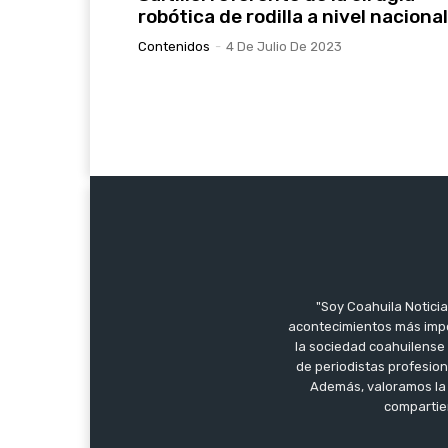
robótica de rodilla a nivel nacional
Contenidos
-
4 De Julio De 2023
"Soy Coahuila Noticia
acontecimientos más impo
la sociedad coahuilense 
de periodistas profesion
Además, valoramos la 
compartien