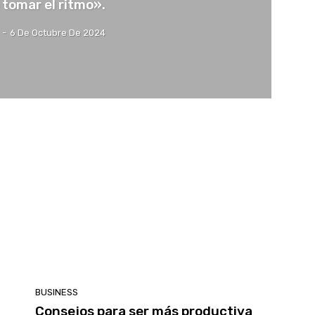
 tomar el ritmo».
-
6 De Octubre De 2024
BUSINESS
Consejos para ser más productiva