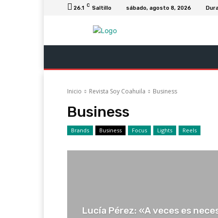
C
26.1
Saltillo
sábado, agosto 8, 2026
Dur
Última Hora
Revista Soy Coahuila
C
Inicio
Revista Soy Coahuila
Business
Business
Brands
Business
Focus
Lights
Reels
Lucía Pérez: «A veces es neces