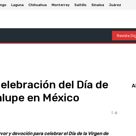
ango
Laguna
Chihuahua
Monterrey
Saltillo
Sinaloa
Juárez
olumnas
Entretenimiento
Deportes
Economía
P
Revista Dig
elebración del Día de
A
alupe en México
0
vor y devoción para celebrar el Día de la Virgen de