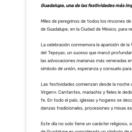
Guadalupe, una de las festividades más imp
Miles de peregrinos de todos los rincones de 
de Guadalupe, en la Ciudad de México, para r
La celebración conmemora la aparición de la V
del Tepeyac, un suceso que marcó profundame
las advocaciones marianas más veneradas en
símbolo de unión, esperanza y consuelo para
Las festividades comienzan desde la noche de
Virgen». Cantantes, mariachis y fieles le de
fe. En todo el país, iglesias y hogares se de
danzas tradicionales, procesiones y misas es
Este día no solo tiene un carácter religioso, s
de Guadalupe es considerada un símbolo de 