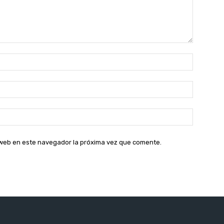
Nombre:
Correo
electróni
Sitio
web:
o web en este navegador la próxima vez que comente.