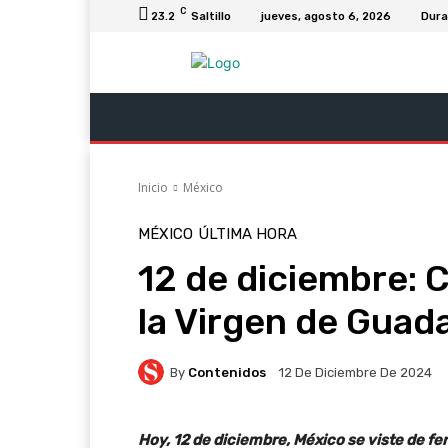
C
23.2
Saltillo
jueves, agosto 6, 2026
Dur
Última Hora
Revista Soy Coahuila
C
Inicio
México
MÉXICO
ÚLTIMA HORA
12 de diciembre: C
la Virgen de Guad
By
Contenidos
12 De Diciembre De 2024
Hoy, 12 de diciembre, México se viste de fer