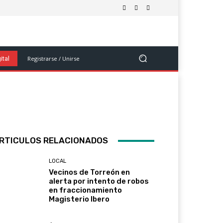
olítica
Salud Y Bienestar
Ciencia Y Tecnología
Ver Más
Registrarse / Unirse
ital
RTICULOS RELACIONADOS
LOCAL
Vecinos de Torreón en
alerta por intento de robos
en fraccionamiento
Magisterio Ibero