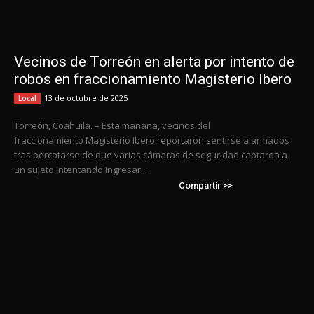
Vecinos de Torreón en alerta por intento de
robos en fraccionamiento Magisterio Ibero
13 de octubre de 2025
Local
Torreón, Coahuila. – Esta mañana, vecinos del
fraccionamiento Magisterio Ibero reportaron sentirse alarmados
tras percatarse de que varias cámaras de seguridad captaron a
un sujeto intentando ingresar...
Compartir >>