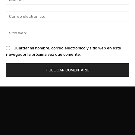
Co
ele
Sit
we
Guardar mi nombre, correo electrónico y sitio web en este
navegador la próxima vez que comente.