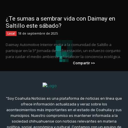
¿Te sumas a sembrar vida con Daimay en
Saltillo este sábado?
18 de septiembre de 2025
Local
Daimay Automotive Interior invita a la comunidad de Saltillo a
participar en la 5ª Jornada de Reforestación, un esfuerzo conjunto
para cuidar el medio ambiente y fortalecer la conciencia ecológica.
Compartir >>
"Soy Coahuila Noticias es una plataforma de noticias en línea que
ofrece información actualizada y veraz sobre los
acontecimientos más importantes en el estado de Coahuila y sus
municipios. Nuestro compromiso es mantener informada a la
sociedad chihuahuense con noticias relevantes en materia
política, social, económica y cultural. Contamos con un equipo de