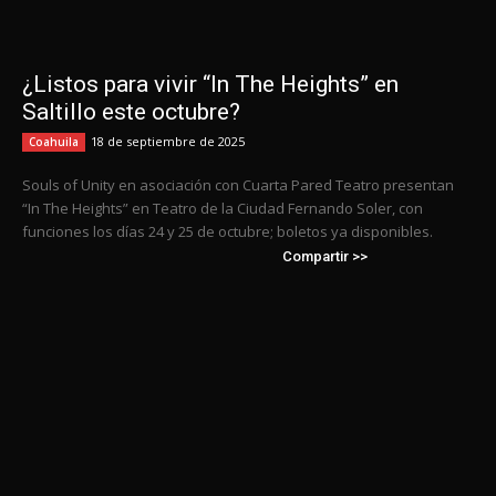
¿Listos para vivir “In The Heights” en
Saltillo este octubre?
18 de septiembre de 2025
Coahuila
Souls of Unity en asociación con Cuarta Pared Teatro presentan
“In The Heights” en Teatro de la Ciudad Fernando Soler, con
funciones los días 24 y 25 de octubre; boletos ya disponibles.
Compartir >>