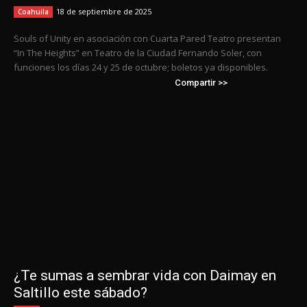
18 de septiembre de 2025
Coahuila
Souls of Unity en asociación con Cuarta Pared Teatro presentan
“In The Heights” en Teatro de la Ciudad Fernando Soler, con
funciones los días 24 y 25 de octubre; boletos ya disponibles.
Compartir >>
¿Te sumas a sembrar vida con Daimay en
Saltillo este sábado?