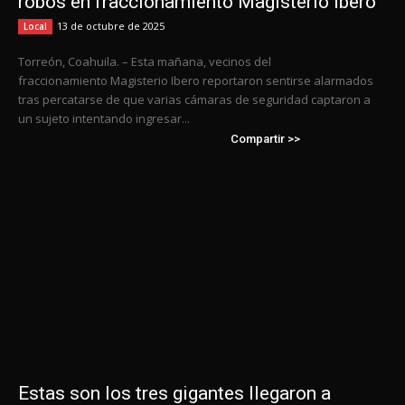
robos en fraccionamiento Magisterio Ibero
13 de octubre de 2025
Local
Torreón, Coahuila. – Esta mañana, vecinos del
fraccionamiento Magisterio Ibero reportaron sentirse alarmados
tras percatarse de que varias cámaras de seguridad captaron a
un sujeto intentando ingresar...
Compartir >>
Estas son los tres gigantes llegaron a