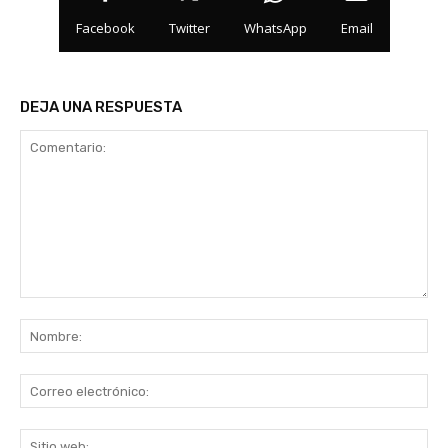
Facebook
Twitter
WhatsApp
Email
DEJA UNA RESPUESTA
Comentario:
No
Co
ele
Sit