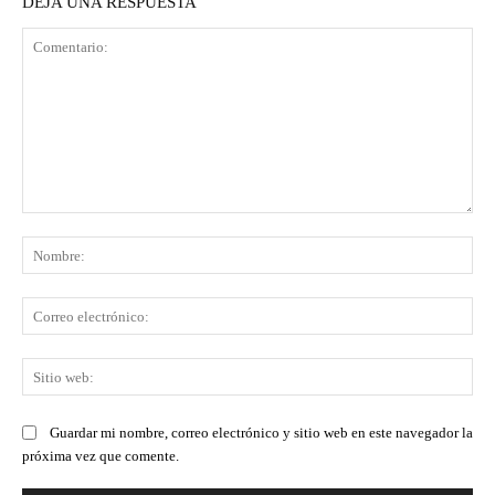
DEJA UNA RESPUESTA
Comentario:
No
Co
ele
Sit
we
Guardar mi nombre, correo electrónico y sitio web en este navegador la
próxima vez que comente.