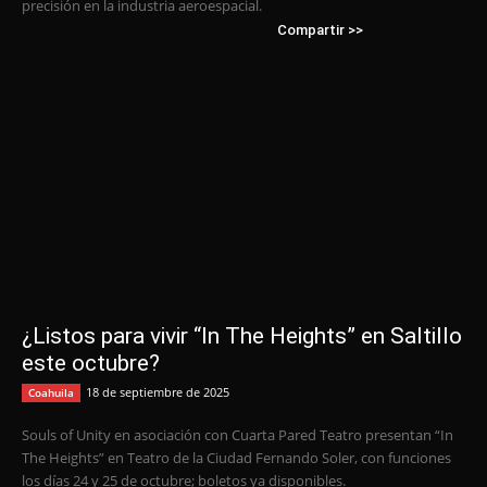
precisión en la industria aeroespacial.
Compartir >>
¿Listos para vivir “In The Heights” en Saltillo
este octubre?
18 de septiembre de 2025
Coahuila
Souls of Unity en asociación con Cuarta Pared Teatro presentan “In
The Heights” en Teatro de la Ciudad Fernando Soler, con funciones
los días 24 y 25 de octubre; boletos ya disponibles.