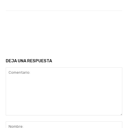
Facebook
Twitter
WhatsApp
Email
DEJA UNA RESPUESTA
Comentario:
No