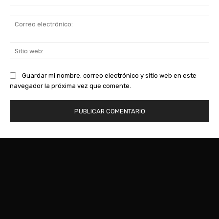
Co
ele
Sit
we
Guardar mi nombre, correo electrónico y sitio web en este
navegador la próxima vez que comente.