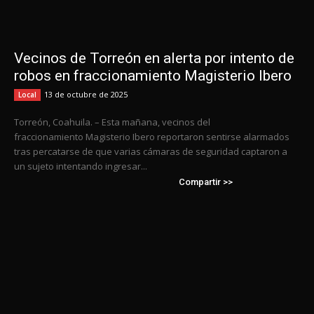
Vecinos de Torreón en alerta por intento de
robos en fraccionamiento Magisterio Ibero
13 de octubre de 2025
Local
Torreón, Coahuila. – Esta mañana, vecinos del
fraccionamiento Magisterio Ibero reportaron sentirse alarmados
tras percatarse de que varias cámaras de seguridad captaron a
un sujeto intentando ingresar...
Compartir >>