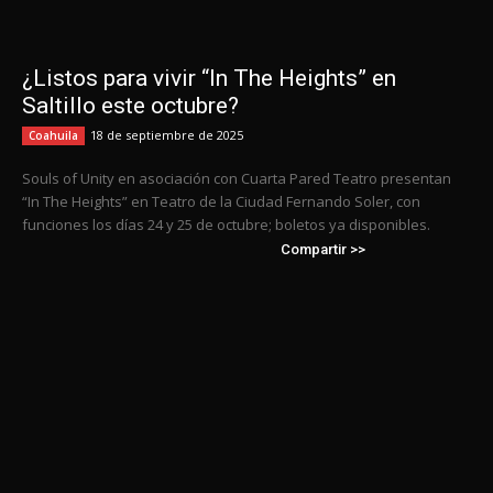
¿Listos para vivir “In The Heights” en
Saltillo este octubre?
18 de septiembre de 2025
Coahuila
Souls of Unity en asociación con Cuarta Pared Teatro presentan
“In The Heights” en Teatro de la Ciudad Fernando Soler, con
funciones los días 24 y 25 de octubre; boletos ya disponibles.
Compartir >>