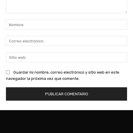
Comentario:
No
Co
ele
Sit
we
Guardar mi nombre, correo electrónico y sitio web en este
navegador la próxima vez que comente.