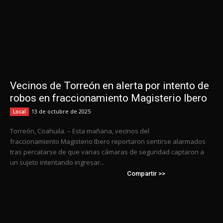
Vecinos de Torreón en alerta por intento de
robos en fraccionamiento Magisterio Ibero
13 de octubre de 2025
Local
Torreón, Coahuila. – Esta mañana, vecinos del
fraccionamiento Magisterio Ibero reportaron sentirse alarmados
tras percatarse de que varias cámaras de seguridad captaron a
un sujeto intentando ingresar...
Compartir >>