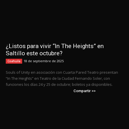
¿Listos para vivir “In The Heights” en
Saltillo este octubre?
18 de septiembre de 2025
Coahuila
Souls of Unity en asociación con Cuarta Pared Teatro presentan
“In The Heights” en Teatro de la Ciudad Fernando Soler, con
funciones los días 24 y 25 de octubre; boletos ya disponibles.
Compartir >>