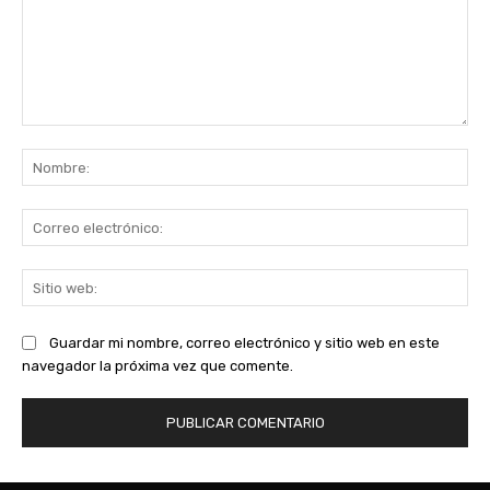
Comentario:
No
Co
ele
Sit
we
Guardar mi nombre, correo electrónico y sitio web en este
navegador la próxima vez que comente.