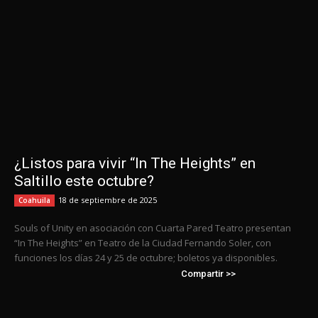
¿Listos para vivir “In The Heights” en
Saltillo este octubre?
18 de septiembre de 2025
Coahuila
Souls of Unity en asociación con Cuarta Pared Teatro presentan
“In The Heights” en Teatro de la Ciudad Fernando Soler, con
funciones los días 24 y 25 de octubre; boletos ya disponibles.
Compartir >>