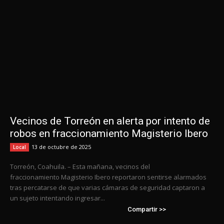
Vecinos de Torreón en alerta por intento de
robos en fraccionamiento Magisterio Ibero
13 de octubre de 2025
Local
Torreón, Coahuila. – Esta mañana, vecinos del
fraccionamiento Magisterio Ibero reportaron sentirse alarmados
tras percatarse de que varias cámaras de seguridad captaron a
un sujeto intentando ingresar...
Compartir >>