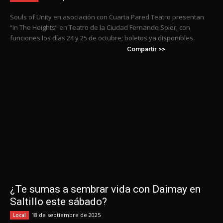
Souls of Unity en asociación con Cuarta Pared Teatro presentan
“In The Heights” en Teatro de la Ciudad Fernando Soler, con
funciones los días 24 y 25 de octubre; boletos ya disponibles.
Compartir >>
¿Te sumas a sembrar vida con Daimay en
Saltillo este sábado?
18 de septiembre de 2025
Local