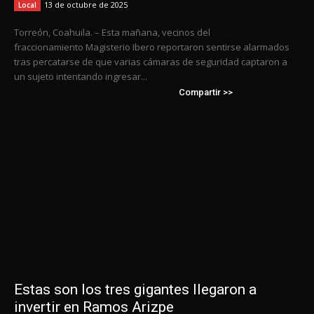
13 de octubre de 2025
Local
Torreón, Coahuila. – Esta mañana, vecinos del
fraccionamiento Magisterio Ibero reportaron sentirse alarmados
tras percatarse de que varias cámaras de seguridad captaron a
un sujeto intentando ingresar...
Compartir >>
Estas son los tres gigantes llegaron a
invertir en Ramos Arizpe