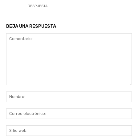
RESPUESTA
DEJA UNA RESPUESTA
Comentario:
No
Co
ele
Sit
we