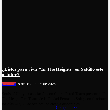
¿Listos para vivir “In The Heights” en Saltillo este
octubre?
Coahuila
18 de septiembre de 2025
Souls of Unity en asociación con Cuarta Pared Teatro presentan “In
The Heights” en Teatro de la Ciudad Fernando Soler, con funciones
los días 24 y 25 de octubre; boletos ya disponibles.
Compartir >>