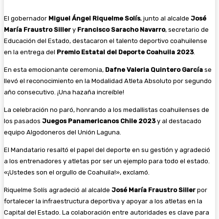
El gobernador
Miguel Ángel Riquelme Solís
, junto al alcalde
José
María Fraustro Siller
y
Francisco Saracho Navarro
, secretario de
Educación del Estado, destacaron el talento deportivo coahuilense
en la entrega del
Premio Estatal del Deporte Coahuila 2023
.
En esta emocionante ceremonia,
Dafne Valeria Quintero García
se
llevó el reconocimiento en la Modalidad Atleta Absoluto por segundo
año consecutivo. ¡Una hazaña increíble!
La celebración no paró, honrando a los medallistas coahuilenses de
los pasados
Juegos Panamericanos Chile 2023
y al destacado
equipo Algodoneros del Unión Laguna.
El Mandatario resaltó el papel del deporte en su gestión y agradeció
a los entrenadores y atletas por ser un ejemplo para todo el estado.
«¡Ustedes son el orgullo de Coahuila!», exclamó.
Riquelme Solís agradeció al alcalde
José María Fraustro Siller
por
fortalecer la infraestructura deportiva y apoyar a los atletas en la
Capital del Estado. La colaboración entre autoridades es clave para