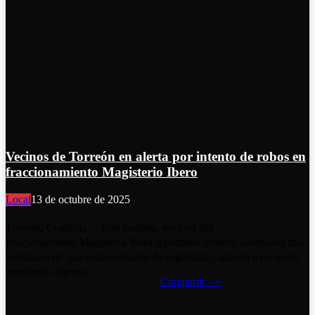
Vecinos de Torreón en alerta por intento de robos en
fraccionamiento Magisterio Ibero
Local
13 de octubre de 2025
Torreón, Coahuila. – Esta mañana, vecinos del
fraccionamiento Magisterio Ibero reportaron sentirse alarmados tras
percatarse de que varias cámaras de seguridad captaron a un sujeto
intentando ingresar...
Compartir >>