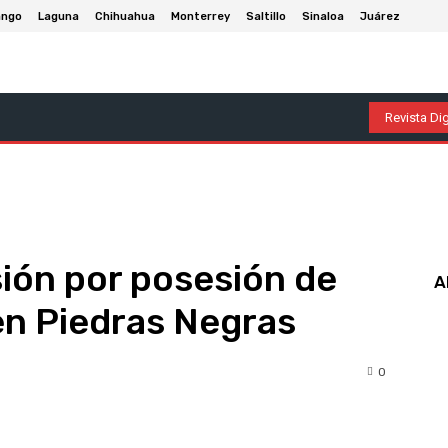
ango
Laguna
Chihuahua
Monterrey
Saltillo
Sinaloa
Juárez
olumnas
Entretenimiento
Deportes
Economía
P
Revista Dig
sión por posesión de
A
n Piedras Negras
0