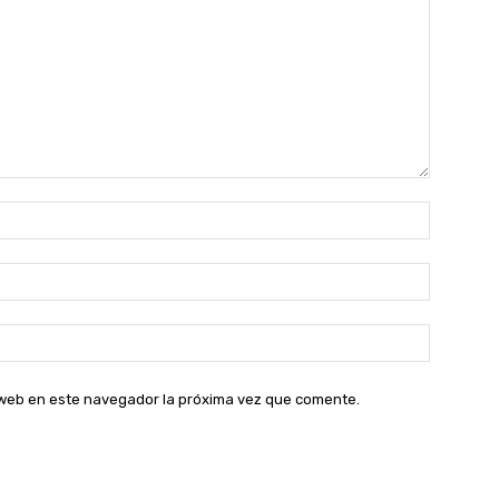
Nombre:
Correo
electróni
Sitio
web:
o web en este navegador la próxima vez que comente.