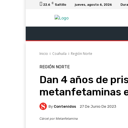
C
22.6
Saltillo
jueves, agosto 6, 2026
Dur
Última Hora
Revista Soy Coahuila
C
Inicio
Coahuila
Región Norte
REGIÓN NORTE
Dan 4 años de pri
metanfetaminas e
By
Contenidos
27 De Junio De 2023
Cárcel por Metanfetamina