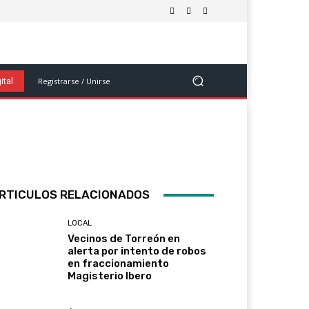
olítica
Salud Y Bienestar
Ciencia Y Tecnología
Ver Más
Registrarse / Unirse
ital
RTICULOS RELACIONADOS
LOCAL
Vecinos de Torreón en
alerta por intento de robos
en fraccionamiento
Magisterio Ibero