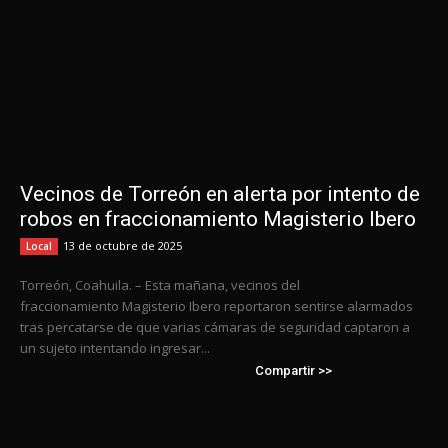
Vecinos de Torreón en alerta por intento de
robos en fraccionamiento Magisterio Ibero
13 de octubre de 2025
Local
Torreón, Coahuila. – Esta mañana, vecinos del
fraccionamiento Magisterio Ibero reportaron sentirse alarmados
tras percatarse de que varias cámaras de seguridad captaron a
un sujeto intentando ingresar...
Compartir >>