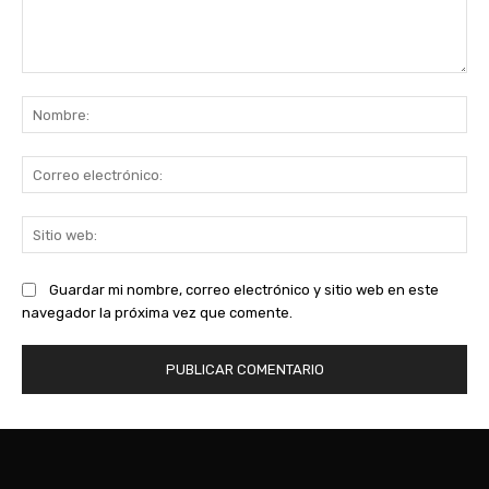
Comentario:
No
Co
ele
Sit
we
Guardar mi nombre, correo electrónico y sitio web en este
navegador la próxima vez que comente.