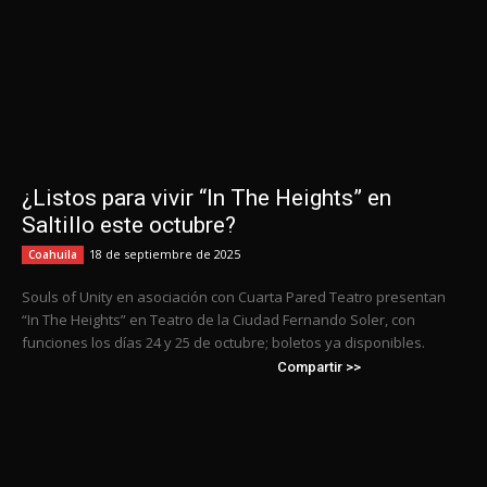
¿Listos para vivir “In The Heights” en
Saltillo este octubre?
18 de septiembre de 2025
Coahuila
Souls of Unity en asociación con Cuarta Pared Teatro presentan
“In The Heights” en Teatro de la Ciudad Fernando Soler, con
funciones los días 24 y 25 de octubre; boletos ya disponibles.
Compartir >>