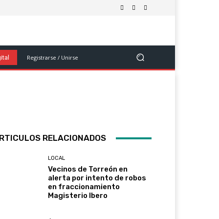
olítica
Salud Y Bienestar
Ciencia Y Tecnología
Ver Más
Registrarse / Unirse
ital
RTICULOS RELACIONADOS
LOCAL
Vecinos de Torreón en
alerta por intento de robos
en fraccionamiento
Magisterio Ibero