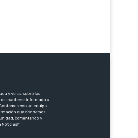
zada y veraz sobre los
o es mantener informada a
l. Contamos con un equipo
nformación que brindamos.
omunidad, comentando y
 Noticias!"