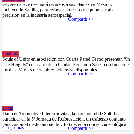
GE Aerospace destinará recursos a sus plantas en México,
incluyendo Saltillo, para reforzar procesos y equipos de alta
precisión en la industria aeroespacial.
Compartir >>
¿Listos para vivir “In The Heights” en Saltillo este
octubre?
Coahuila
18 de septiembre de 2025
Souls of Unity en asociación con Cuarta Pared Teatro presentan “In
The Heights” en Teatro de la Ciudad Fernando Soler, con funciones
los días 24 y 25 de octubre; boletos ya disponibles.
Compartir >>
¿Te sumas a sembrar vida con Daimay en Saltillo
este sábado?
Local
18 de septiembre de 2025
Daimay Automotive Interior invita a la comunidad de Saltillo a
participar en la 5ª Jornada de Reforestación, un esfuerzo conjunto
para cuidar el medio ambiente y fortalecer la conciencia ecológica.
Cargar más
Compartir >>