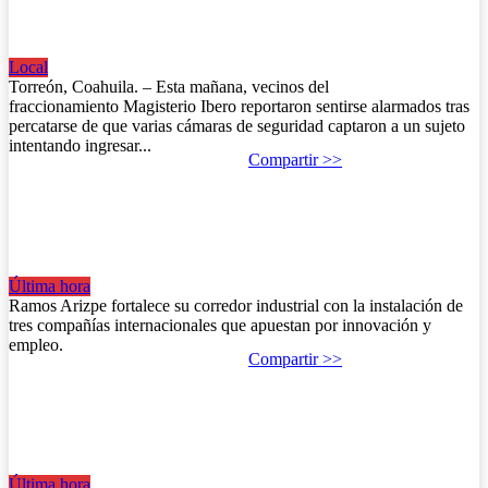
Vecinos de Torreón en alerta por intento de robos en
fraccionamiento Magisterio Ibero
Local
13 de octubre de 2025
Torreón, Coahuila. – Esta mañana, vecinos del
fraccionamiento Magisterio Ibero reportaron sentirse alarmados tras
percatarse de que varias cámaras de seguridad captaron a un sujeto
intentando ingresar...
Compartir >>
Estas son los tres gigantes llegaron a invertir en
Ramos Arizpe
Última hora
18 de septiembre de 2025
Ramos Arizpe fortalece su corredor industrial con la instalación de
tres compañías internacionales que apuestan por innovación y
empleo.
Compartir >>
¿Qué empresa apostará por Saltillo inversión
aeroespacial millonaria este año?
Última hora
18 de septiembre de 2025