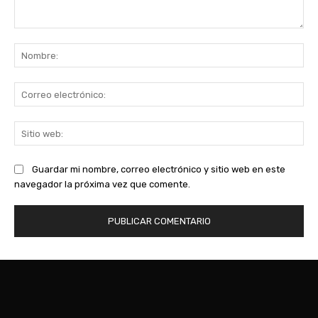
Comentario:
No
Co
ele
Sit
we
Guardar mi nombre, correo electrónico y sitio web en este
navegador la próxima vez que comente.