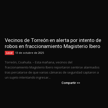
Vecinos de Torreón en alerta por intento de
robos en fraccionamiento Magisterio Ibero
13 de octubre de 2025
Local
Torreón, Coahuila. – Esta mañana, vecinos del
fraccionamiento Magisterio Ibero reportaron sentirse alarmados
tras percatarse de que varias cámaras de seguridad captaron a
un sujeto intentando ingresar...
Compartir >>