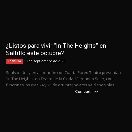
¿Listos para vivir “In The Heights” en
Saltillo este octubre?
18 de septiembre de 2025
Coahuila
Souls of Unity en asociación con Cuarta Pared Teatro presentan
“In The Heights” en Teatro de la Ciudad Fernando Soler, con
funciones los días 24 y 25 de octubre; boletos ya disponibles.
Compartir >>