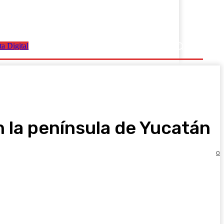
ta Digital
Salud Y Bienestar
Ciencia Y Tecnología
Ver Más
Registrarse / Unirse
n la península de Yucatán
0