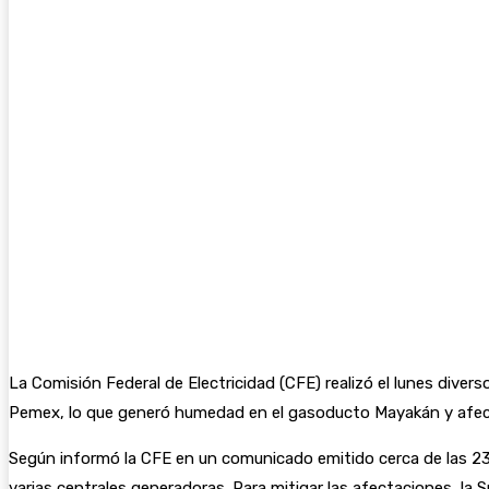
La Comisión Federal de Electricidad (CFE) realizó el lunes div
Pemex, lo que generó humedad en el gasoducto Mayakán y afectó 
Según informó la CFE en un comunicado emitido cerca de las 23:
varias centrales generadoras. Para mitigar las afectaciones, la 