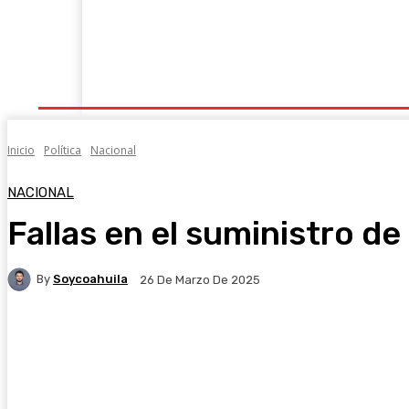
Última Hora
Revista Soy Coahuila
Column
Inicio
Política
Nacional
NACIONAL
Fallas en el suministro d
By
Soycoahuila
26 De Marzo De 2025