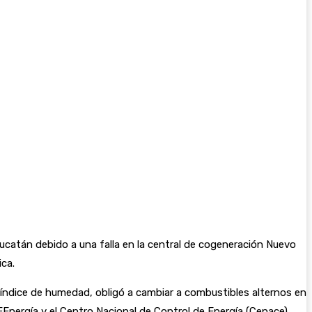
ucatán debido a una falla en la central de cogeneración Nuevo
ca.
 índice de humedad, obligó a cambiar a combustibles alternos en
CFEnergía y el Centro Nacional de Control de Energía (Cenace),