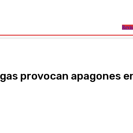
Revis
Entretenimiento
Deportes
Economía
Política
as
e gas provocan apagones e