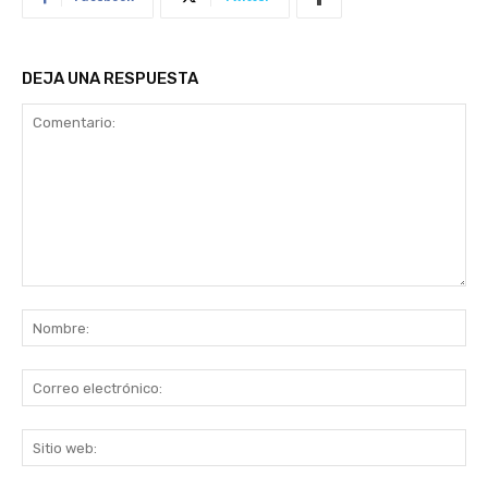
DEJA UNA RESPUESTA
Comentario:
No
Co
ele
Sit
we