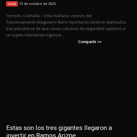
13 de octubre de 2025
Local
Torreón, Coahuila. – Esta mañana, vecinos del
fraccionamiento Magisterio Ibero reportaron sentirse alarmados
tras percatarse de que varias cámaras de seguridad captaron a
un sujeto intentando ingresar...
Compartir >>
Estas son los tres gigantes llegaron a
invertir en Ramos Arizpe