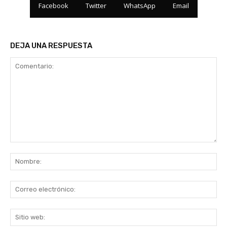
Facebook
Twitter
WhatsApp
Email
DEJA UNA RESPUESTA
Comentario:
No
Co
ele
Sit
we