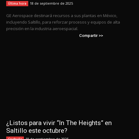
18 de septiembre de 2025
Última hora
GE Aerospace destinará recursos a sus plantas en México,
incluyendo Saltillo, para reforzar procesos y equipos de alta
precisión en la industria aeroespacial.
Compartir >>
¿Listos para vivir “In The Heights” en
Saltillo este octubre?
18 de septiembre de 2025
Coahuila