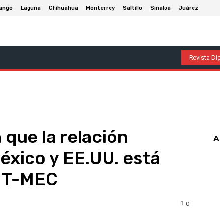
ango
Laguna
Chihuahua
Monterrey
Saltillo
Sinaloa
Juárez
olumnas
Entretenimiento
Deportes
Economía
P
Revista Dig
 que la relación
A
éxico y EE.UU. está
l T-MEC
0