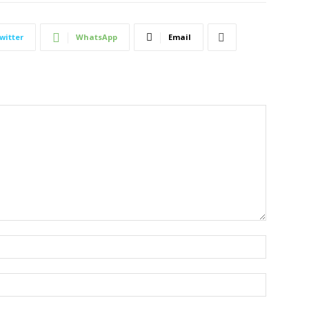
witter
WhatsApp
Email
Nombre:
Correo
electróni