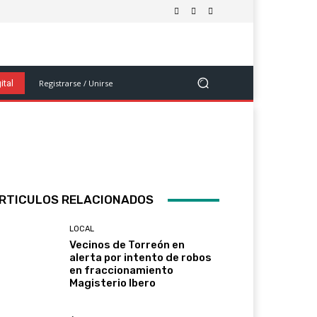
olítica
Salud Y Bienestar
Ciencia Y Tecnología
Ver Más
Registrarse / Unirse
ital
RTICULOS RELACIONADOS
LOCAL
Vecinos de Torreón en
alerta por intento de robos
en fraccionamiento
Magisterio Ibero