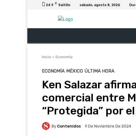
C
24.9
Saltillo
sábado, agosto 8, 2026
Dur
Última Hora
Revista Soy Coahuila
C
Inicio
Economía
ECONOMÍA
MÉXICO
ÚLTIMA HORA
Ken Salazar afirma
comercial entre M
“Protegida” por e
By
Contenidos
9 De Noviembre De 2024