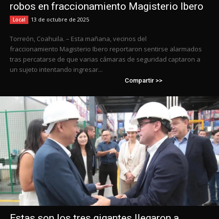
robos en fraccionamiento Magisterio Ibero
13 de octubre de 2025
Local
Torreón, Coahuila. – Esta mañana, vecinos del
fraccionamiento Magisterio Ibero reportaron sentirse alarmados
tras percatarse de que varias cámaras de seguridad captaron a
un sujeto intentando ingresar...
Compartir >>
Estas son los tres gigantes llegaron a