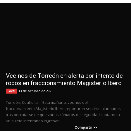
Vecinos de Torreón en alerta por intento de
robos en fraccionamiento Magisterio Ibero
13 de octubre de 2025
Local
Torreón, Coahuila. – Esta mañana, vecinos del
fraccionamiento Magisterio Ibero reportaron sentirse alarmados
tras percatarse de que varias cámaras de seguridad captaron a
un sujeto intentando ingresar...
Compartir >>