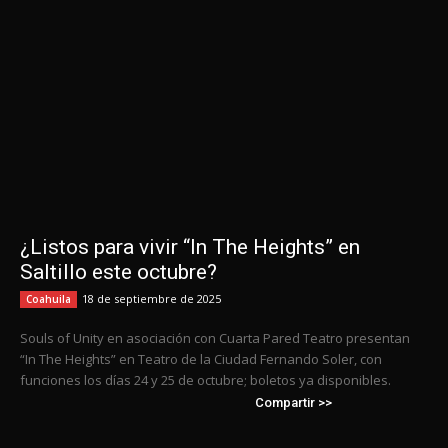
¿Listos para vivir “In The Heights” en
Saltillo este octubre?
18 de septiembre de 2025
Coahuila
Souls of Unity en asociación con Cuarta Pared Teatro presentan
“In The Heights” en Teatro de la Ciudad Fernando Soler, con
funciones los días 24 y 25 de octubre; boletos ya disponibles.
Compartir >>