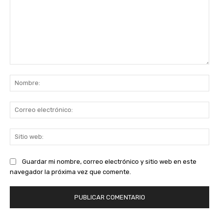
Comentario:
No
Co
ele
Sit
we
Guardar mi nombre, correo electrónico y sitio web en este
navegador la próxima vez que comente.