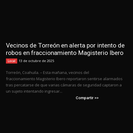
Vecinos de Torreón en alerta por intento de
robos en fraccionamiento Magisterio Ibero
13 de octubre de 2025
Local
Torreón, Coahuila. – Esta mañana, vecinos del
fraccionamiento Magisterio Ibero reportaron sentirse alarmados
tras percatarse de que varias cámaras de seguridad captaron a
un sujeto intentando ingresar...
Compartir >>