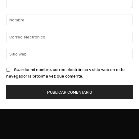
Comentario:
No
Co
ele
Sit
we
Guardar mi nombre, correo electrónico y sitio web en este
navegador la próxima vez que comente.