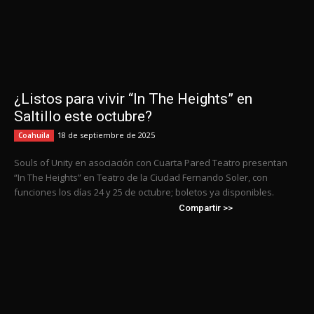
¿Listos para vivir “In The Heights” en
Saltillo este octubre?
18 de septiembre de 2025
Coahuila
Souls of Unity en asociación con Cuarta Pared Teatro presentan
“In The Heights” en Teatro de la Ciudad Fernando Soler, con
funciones los días 24 y 25 de octubre; boletos ya disponibles.
Compartir >>