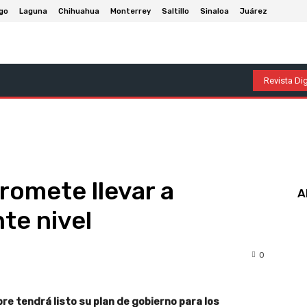
go
Laguna
Chihuahua
Monterrey
Saltillo
Sinaloa
Juárez
olumnas
Entretenimiento
Deportes
Economía
P
Revista Dig
omete llevar a
A
nte nivel
0
re tendrá listo su plan de gobierno para los