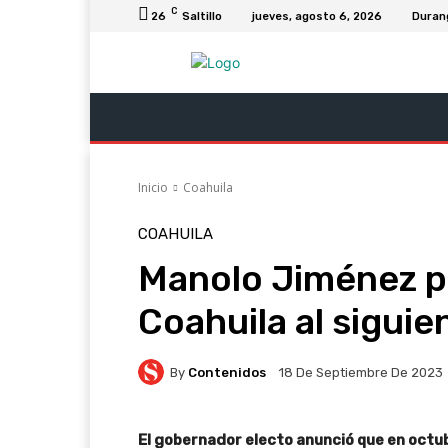
C
26
Saltillo
jueves, agosto 6, 2026
Duran
Última Hora
Revista Soy Coahuila
C
Inicio
Coahuila
COAHUILA
Manolo Jiménez pr
Coahuila al siguie
By
Contenidos
18 De Septiembre De 2023
El gobernador electo anunció que en octub