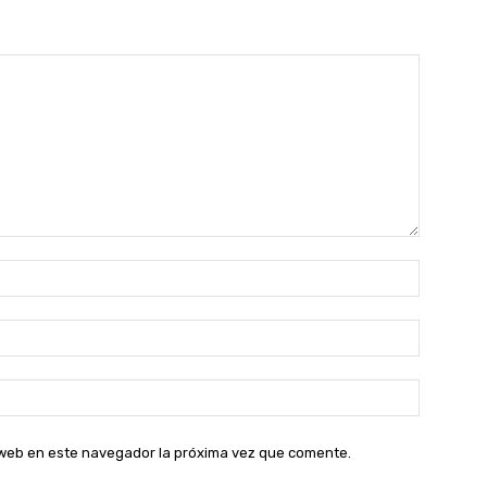
Nombre:
Correo
electróni
Sitio
web:
o web en este navegador la próxima vez que comente.