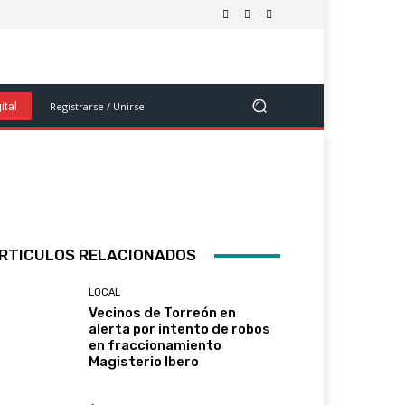
olítica
Salud Y Bienestar
Ciencia Y Tecnología
Ver Más
Registrarse / Unirse
ital
RTICULOS RELACIONADOS
LOCAL
Vecinos de Torreón en
alerta por intento de robos
en fraccionamiento
Magisterio Ibero