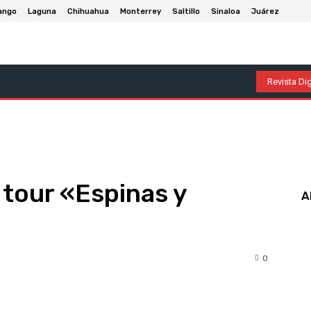
ango
Laguna
Chihuahua
Monterrey
Saltillo
Sinaloa
Juárez
olumnas
Entretenimiento
Deportes
Economía
P
Revista Dig
 tour «Espinas y
A
0