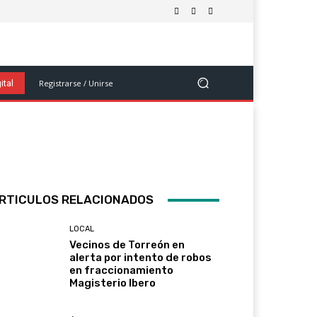
olítica
Salud Y Bienestar
Ciencia Y Tecnología
Ver Más
Registrarse / Unirse
ital
RTICULOS RELACIONADOS
LOCAL
Vecinos de Torreón en
alerta por intento de robos
en fraccionamiento
Magisterio Ibero