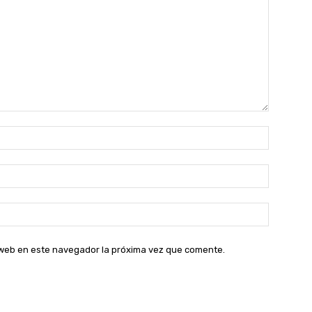
Nombre:
Correo
electróni
Sitio
web:
o web en este navegador la próxima vez que comente.