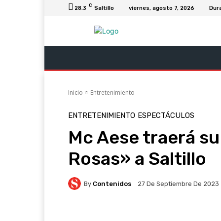
C
28.3
Saltillo
viernes, agosto 7, 2026
Dur
Última Hora
Revista Soy Coahuila
C
Inicio
Entretenimiento
ENTRETENIMIENTO
ESPECTÁCULOS
Mc Aese traerá su
Rosas» a Saltillo
By
Contenidos
27 De Septiembre De 2023