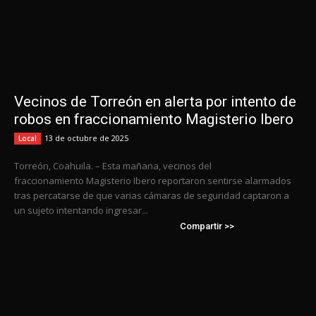
Vecinos de Torreón en alerta por intento de
robos en fraccionamiento Magisterio Ibero
13 de octubre de 2025
Local
Torreón, Coahuila. – Esta mañana, vecinos del
fraccionamiento Magisterio Ibero reportaron sentirse alarmados
tras percatarse de que varias cámaras de seguridad captaron a
un sujeto intentando ingresar...
Compartir >>