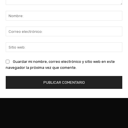
Comentario:
No
Co
ele
Sit
we
Guardar mi nombre, correo electrónico y sitio web en este
navegador la próxima vez que comente.