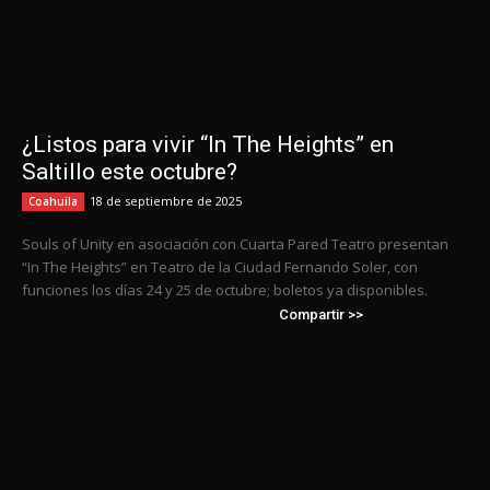
¿Listos para vivir “In The Heights” en
Saltillo este octubre?
18 de septiembre de 2025
Coahuila
Souls of Unity en asociación con Cuarta Pared Teatro presentan
“In The Heights” en Teatro de la Ciudad Fernando Soler, con
funciones los días 24 y 25 de octubre; boletos ya disponibles.
Compartir >>