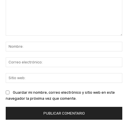
Comentario:
No
Co
ele
Sit
we
Guardar mi nombre, correo electrónico y sitio web en este
navegador la próxima vez que comente.