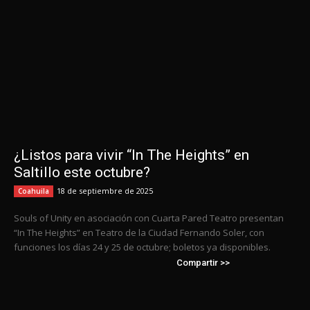
¿Listos para vivir “In The Heights” en
Saltillo este octubre?
18 de septiembre de 2025
Coahuila
Souls of Unity en asociación con Cuarta Pared Teatro presentan
“In The Heights” en Teatro de la Ciudad Fernando Soler, con
funciones los días 24 y 25 de octubre; boletos ya disponibles.
Compartir >>