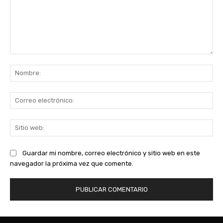
Comentario:
No
Co
ele
Sit
we
Guardar mi nombre, correo electrónico y sitio web en este
navegador la próxima vez que comente.