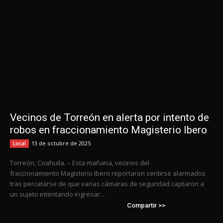
Vecinos de Torreón en alerta por intento de
robos en fraccionamiento Magisterio Ibero
13 de octubre de 2025
Local
Torreón, Coahuila. – Esta mañana, vecinos del
fraccionamiento Magisterio Ibero reportaron sentirse alarmados
tras percatarse de que varias cámaras de seguridad captaron a
un sujeto intentando ingresar...
Compartir >>