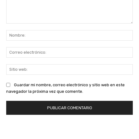
Comentario:
No
Co
ele
Sit
we
Guardar mi nombre, correo electrónico y sitio web en este
navegador la próxima vez que comente.