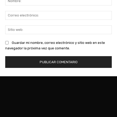
Co
ele
Sit
we
Guardar mi nombre, correo electrónico y sitio web en este
navegador la próxima vez que comente.