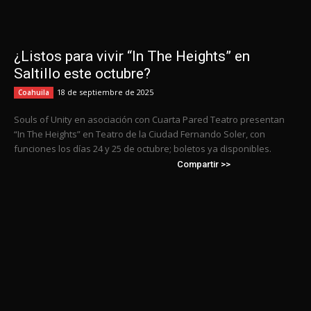
¿Listos para vivir “In The Heights” en
Saltillo este octubre?
18 de septiembre de 2025
Coahuila
Souls of Unity en asociación con Cuarta Pared Teatro presentan
“In The Heights” en Teatro de la Ciudad Fernando Soler, con
funciones los días 24 y 25 de octubre; boletos ya disponibles.
Compartir >>