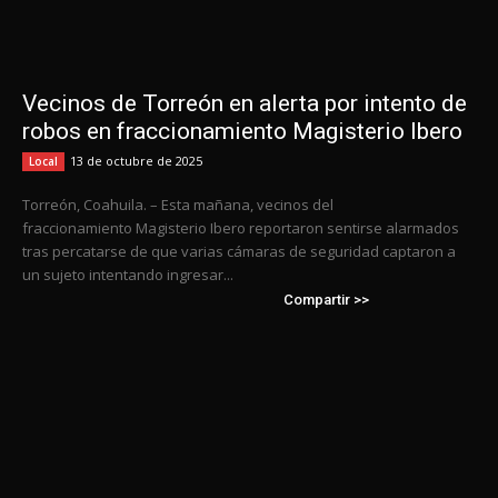
Vecinos de Torreón en alerta por intento de
robos en fraccionamiento Magisterio Ibero
13 de octubre de 2025
Local
Torreón, Coahuila. – Esta mañana, vecinos del
fraccionamiento Magisterio Ibero reportaron sentirse alarmados
tras percatarse de que varias cámaras de seguridad captaron a
un sujeto intentando ingresar...
Compartir >>