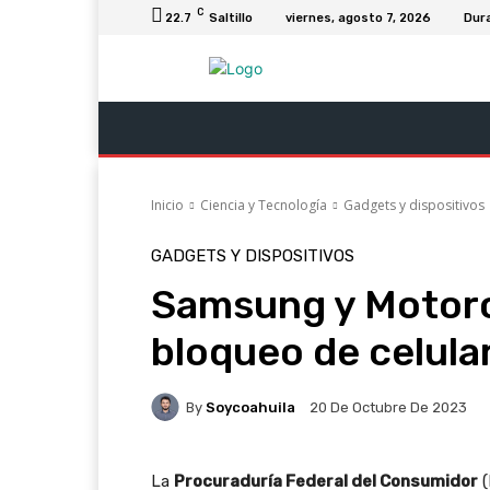
C
22.7
Saltillo
viernes, agosto 7, 2026
Dur
Última Hora
Revista Soy Coahuila
C
Inicio
Ciencia y Tecnología
Gadgets y dispositivos
GADGETS Y DISPOSITIVOS
Samsung y Motor
bloqueo de celula
By
Soycoahuila
20 De Octubre De 2023
La
Procuraduría Federal del Consumidor
(