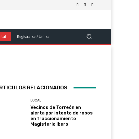
olítica
Salud Y Bienestar
Ciencia Y Tecnología
Ver Más
Registrarse / Unirse
ital
RTICULOS RELACIONADOS
LOCAL
Vecinos de Torreón en
alerta por intento de robos
en fraccionamiento
Magisterio Ibero