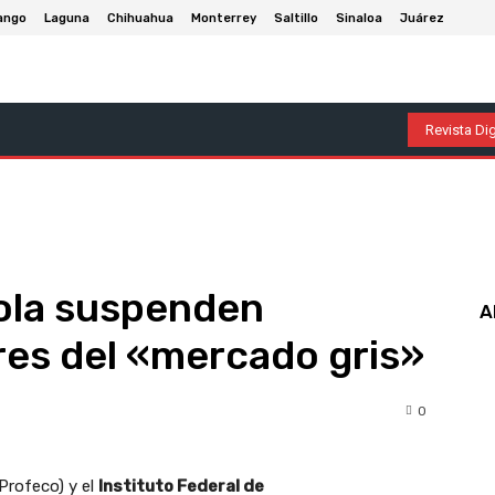
ango
Laguna
Chihuahua
Monterrey
Saltillo
Sinaloa
Juárez
olumnas
Entretenimiento
Deportes
Economía
P
Revista Dig
ola suspenden
A
res del «mercado gris»
0
Profeco) y el
Instituto Federal de