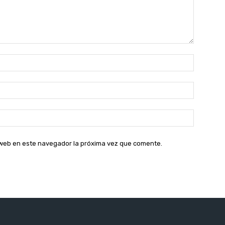
Nombre:
Correo
electróni
Sitio
web:
o web en este navegador la próxima vez que comente.