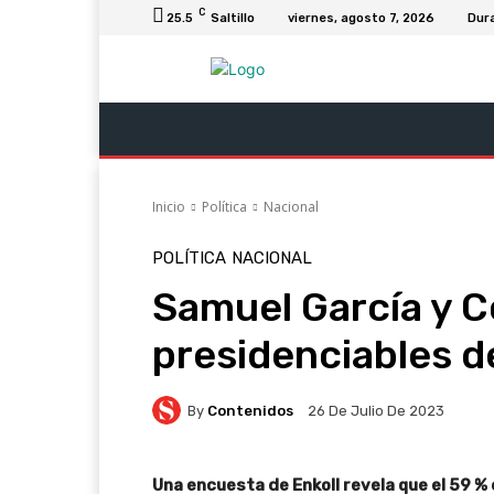
C
25.5
Saltillo
viernes, agosto 7, 2026
Dur
Última Hora
Revista Soy Coahuila
C
Inicio
Política
Nacional
POLÍTICA
NACIONAL
Samuel García y Co
presidenciables 
By
Contenidos
26 De Julio De 2023
Una encuesta de Enkoll revela que el 59 