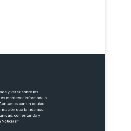
zada y veraz sobre los
o es mantener informada a
l. Contamos con un equipo
nformación que brindamos.
omunidad, comentando y
 Noticias!"