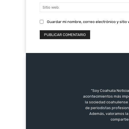
Guardar mi nombre, correo electrónico y siti
"Soy Coahuila Noticia
acontecimientos más impo
la sociedad coahuilense 
de periodistas profesion
Además, valoramos la 
compartien