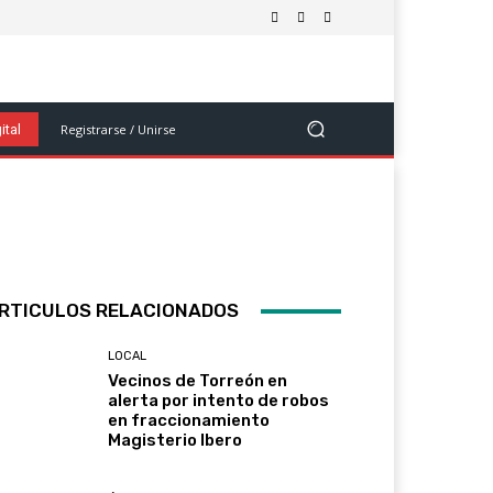
olítica
Salud Y Bienestar
Ciencia Y Tecnología
Ver Más
Registrarse / Unirse
ital
RTICULOS RELACIONADOS
LOCAL
Vecinos de Torreón en
alerta por intento de robos
en fraccionamiento
Magisterio Ibero