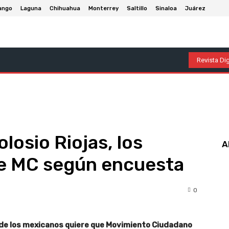
ango
Laguna
Chihuahua
Monterrey
Saltillo
Sinaloa
Juárez
olumnas
Entretenimiento
Deportes
Economía
P
Revista Dig
losio Riojas, los
A
de MC según encuesta
0
% de los mexicanos quiere que Movimiento Ciudadano