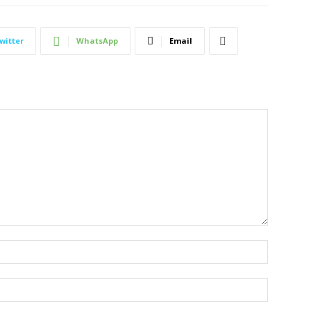
witter
WhatsApp
Email
Nombre:
Correo
electróni