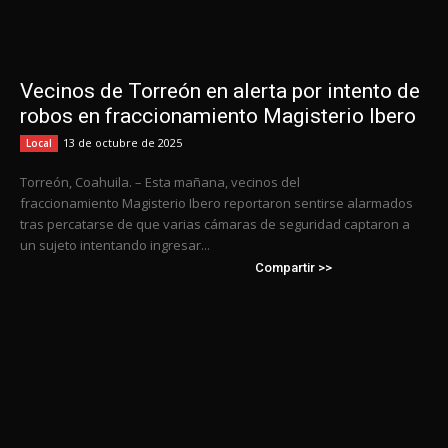
Vecinos de Torreón en alerta por intento de
robos en fraccionamiento Magisterio Ibero
13 de octubre de 2025
Local
Torreón, Coahuila. – Esta mañana, vecinos del
fraccionamiento Magisterio Ibero reportaron sentirse alarmados
tras percatarse de que varias cámaras de seguridad captaron a
un sujeto intentando ingresar...
Compartir >>