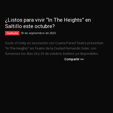
¿Listos para vivir “In The Heights” en
Saltillo este octubre?
18 de septiembre de 2025
Coahuila
Souls of Unity en asociación con Cuarta Pared Teatro presentan
“In The Heights” en Teatro de la Ciudad Fernando Soler, con
funciones los días 24 y 25 de octubre; boletos ya disponibles.
Compartir >>