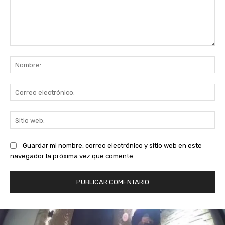
Comentario:
No
Co
ele
Sit
we
Guardar mi nombre, correo electrónico y sitio web en este
navegador la próxima vez que comente.