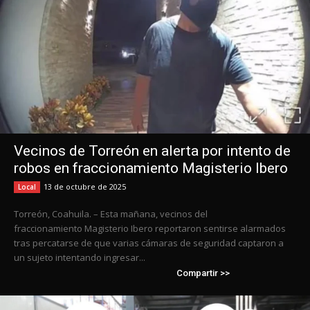
Vecinos de Torreón en alerta por intento de
robos en fraccionamiento Magisterio Ibero
13 de octubre de 2025
Local
Torreón, Coahuila. – Esta mañana, vecinos del
fraccionamiento Magisterio Ibero reportaron sentirse alarmados
tras percatarse de que varias cámaras de seguridad captaron a
un sujeto intentando ingresar...
Compartir >>