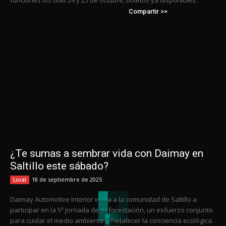
funciones los días 24 y 25 de octubre; boletos ya disponibles.
Compartir >>
¿Te sumas a sembrar vida con Daimay en
Saltillo este sábado?
18 de septiembre de 2025
Local
Daimay Automotive Interior invita a la comunidad de Saltillo a
participar en la 5ª Jornada de Reforestación, un esfuerzo conjunto
para cuidar el medio ambiente y fortalecer la conciencia ecológica.