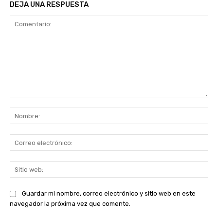
DEJA UNA RESPUESTA
Comentario:
No
Co
ele
Sit
we
Guardar mi nombre, correo electrónico y sitio web en este
navegador la próxima vez que comente.