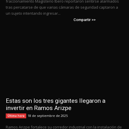
fraccionamiento Magisterio Ibero reportaron sentirse alarmados
tras percatarse de que varias cámaras de seguridad captaron a
un sujeto intentando ingresar...
Compartir >>
Estas son los tres gigantes llegaron a
invertir en Ramos Arizpe
18 de septiembre de 2025
Última hora
Ramos Arizpe fortalece su corredor industrial con la instalación de