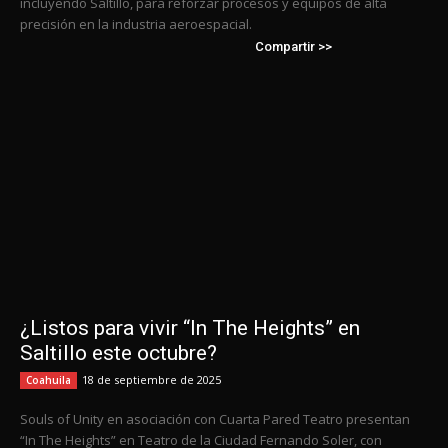
incluyendo Saltillo, para reforzar procesos y equipos de alta
precisión en la industria aeroespacial.
Compartir >>
¿Listos para vivir “In The Heights” en
Saltillo este octubre?
18 de septiembre de 2025
Coahuila
Souls of Unity en asociación con Cuarta Pared Teatro presentan
“In The Heights” en Teatro de la Ciudad Fernando Soler, con