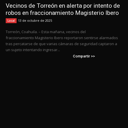
Vecinos de Torreón en alerta por intento de
robos en fraccionamiento Magisterio Ibero
13 de octubre de 2025
Local
Torreón, Coahuila. – Esta mañana, vecinos del
fraccionamiento Magisterio Ibero reportaron sentirse alarmados
tras percatarse de que varias cámaras de seguridad captaron a
un sujeto intentando ingresar...
Compartir >>