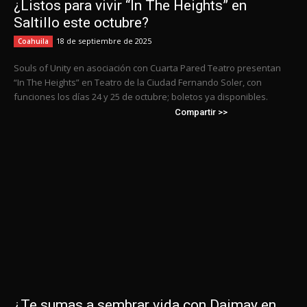
¿Listos para vivir “In The Heights” en
Saltillo este octubre?
18 de septiembre de 2025
Coahuila
Souls of Unity en asociación con Cuarta Pared Teatro presentan
“In The Heights” en Teatro de la Ciudad Fernando Soler, con
funciones los días 24 y 25 de octubre; boletos ya disponibles.
Compartir >>
¿Te sumas a sembrar vida con Daimay en