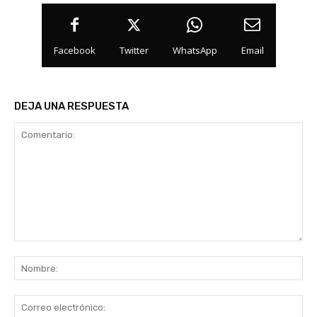
Facebook
Twitter
WhatsApp
Email
DEJA UNA RESPUESTA
Comentario:
No
Co
ele