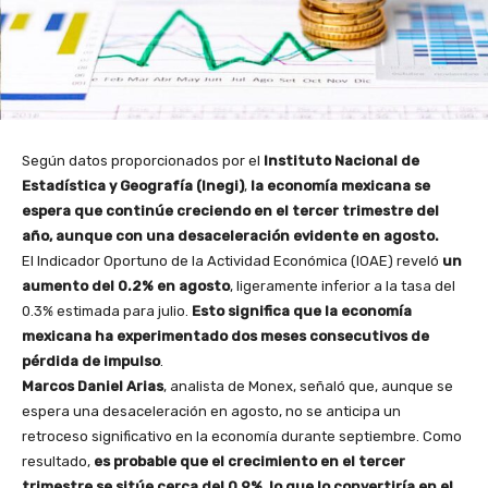
Según datos proporcionados por el
Instituto Nacional de
Estadística y Geografía (Inegi)
,
la economía mexicana se
espera que continúe creciendo en el tercer trimestre del
año, aunque con una desaceleración evidente en agosto.
El Indicador Oportuno de la Actividad Económica (IOAE) reveló
un
aumento del 0.2% en agosto
, ligeramente inferior a la tasa del
0.3% estimada para julio.
Esto significa que la economía
mexicana ha experimentado dos meses consecutivos de
pérdida de impulso
.
Marcos Daniel Arias
, analista de Monex, señaló que, aunque se
espera una desaceleración en agosto, no se anticipa un
retroceso significativo en la economía durante septiembre. Como
resultado,
es probable que el crecimiento en el tercer
trimestre se sitúe cerca del 0.9%, lo que lo convertiría en el